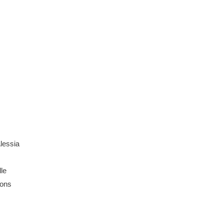
lessia
lle
ions