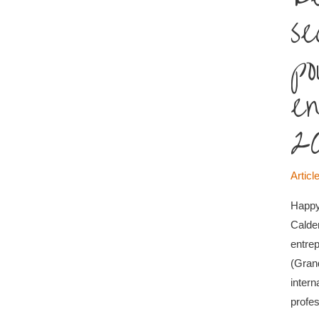
se
po
en
2
Articl
Happy
Calde
entrep
(Grand
intern
profes