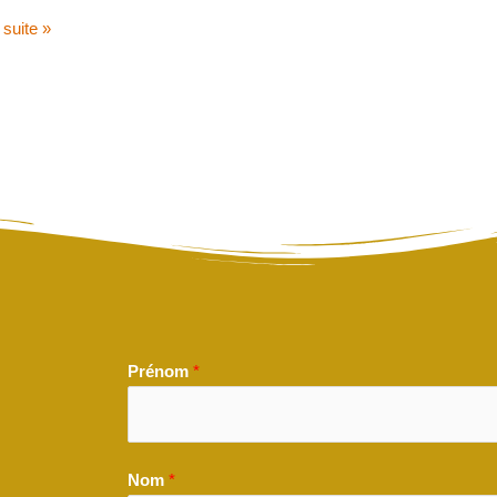
a suite »
Prénom
*
Nom
*