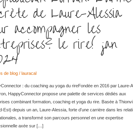
crète de Laure-Alessia
ur accompagner les
treprises? le rire! jan
024
es de blog
/
lauracal
Connector : du coaching au yoga du rireFondée en 2016 par Laure-A
ron, HappyConnector propose une palette de services dédiés aux
rises combinant formation, coaching et yoga du rire. Basée à Thionvi
-Est) depuis un an, Laure-Alessia, forte d’une carrière dans les relat
ationales, a transformé son parcours personnel en une expertise
sionnelle axée sur […]