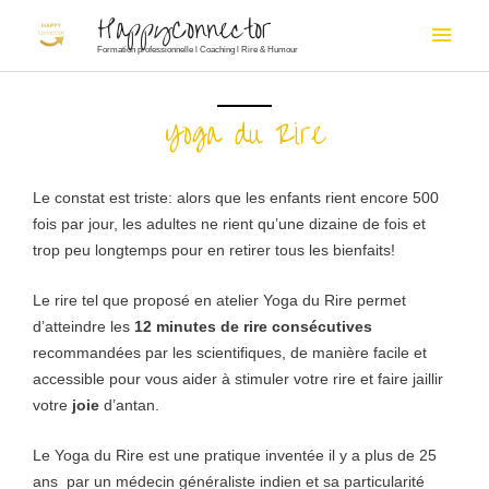
Aller
HappyConnector
Men
au
Formation professionnelle l Coaching l Rire & Humour
princ
contenu
Yoga du Rire
Le constat est triste: alors que les enfants rient encore 500
fois par jour, les adultes ne rient qu’une dizaine de fois et
trop peu longtemps pour en retirer tous les bienfaits!
Le rire tel que proposé en atelier Yoga du Rire permet
d’atteindre les
12 minutes de rire consécutives
recommandées par les scientifiques, de manière facile et
accessible pour vous aider à stimuler votre rire et faire jaillir
votre
joie
d’antan.
Le Yoga du Rire est une pratique inventée il y a plus de 25
ans par un médecin généraliste indien et sa particularité